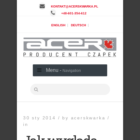
KONTAKT@ACERSKWARKA.PL
+48-601-354-612
|
|
ENGLISH
DEUTSCH
Menu -
Navigation
30 sty 2014 /
by
acerskwarka /
in